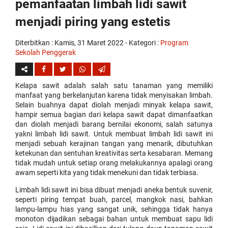
pemanfaatan limbah lidi sawit
replica
watches
menjadi piring yang estetis
are
surely
Diterbitkan :
Kamis, 31 Maret 2022
- Kategori :
Program
present:
Sekolah Penggerak
date,
day
of
the
Kelapa sawit adalah salah satu tanaman yang memiliki
week,
manfaat yang berkelanjutan karena tidak menyisakan limbah.
month
Selain buahnya dapat diolah menjadi minyak kelapa sawit,
and
hampir semua bagian dari kelapa sawit dapat dimanfaatkan
leap
dan diolah menjadi barang bernilai ekonomi, salah satunya
year,
yakni limbah lidi sawit. Untuk membuat limbah lidi sawit ini
including
menjadi sebuah kerajinan tangan yang menarik, dibutuhkan
the
ketekunan dan sentuhan kreativitas serta kesabaran. Memang
astronomical
tidak mudah untuk setiap orang melakukannya apalagi orang
moon
awam seperti kita yang tidak menekuni dan tidak terbiasa.
phases
Limbah lidi sawit ini bisa dibuat menjadi aneka bentuk suvenir,
replica
seperti piring tempat buah, parcel, mangkok nasi, bahkan
rolex
lampu-lampu hias yang sangat unik, sehingga tidak hanya
submariner
.
monoton dijadikan sebagai bahan untuk membuat sapu lidi
the