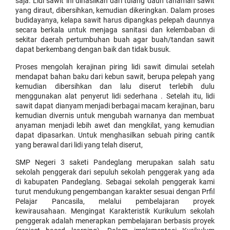
saja. Lidi sawit ini dihasilkan dari tulang daun tanaman sawit
exceptional
yang diraut, dibersihkan, kemudian dikeringkan. Dalam proses
finish
budidayanya, kelapa sawit harus dipangkas pelepah daunnya
of
secara berkala untuk menjaga sanitasi dan kelembaban di
this
sekitar daerah pertumbuhan buah agar buah/tandan sawit
4.31
dapat berkembang dengan baik dan tidak busuk.
mm
thick
Proses mengolah kerajinan piring lidi sawit dimulai setelah
movement
mendapat bahan baku dari kebun sawit, berupa pelepah yang
can
kemudian dibersihkan dan lalu diserut terlebih dulu
be
menggunakan alat penyerut lidi sederhana . Setelah itu, lidi
observed
sawit dapat dianyam menjadi berbagai macam kerajinan, baru
through
kemudian divernis untuk mengubah warnanya dan membuat
the
anyaman menjadi lebih awet dan mengkilat, yang kemudian
sapphire
dapat dipasarkan. Untuk menghasilkan sebuah piring cantik
case
yang berawal dari lidi yang telah diserut,
back.
SMP Negeri 3 saketi Pandeglang merupakan salah satu
sekolah penggerak dari sepuluh sekolah penggerak yang ada
di kabupaten Pandeglang. Sebagai sekolah penggerak kami
turut mendukung pengembangan karakter sesuai dengan Prfil
Pelajar Pancasila, melalui pembelajaran proyek
kewirausahaan. Mengingat Karakteristik Kurikulum sekolah
penggerak adalah menerapkan pembelajaran berbasis proyek