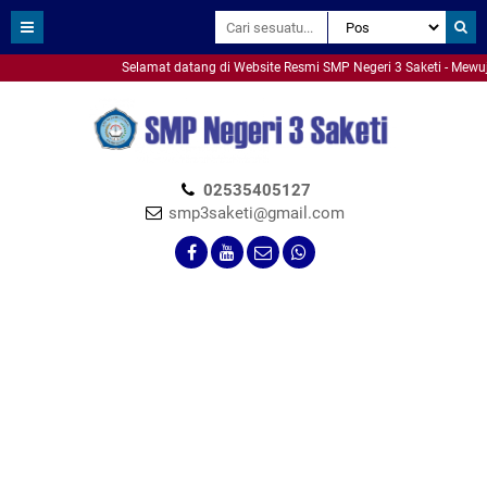
Selamat datang di Website Resmi SMP Negeri 3 Saketi - Mewujudkan P
smpn3saketi
02535405127
smp3saketi@gmail.com