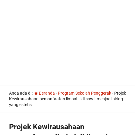
all
Anda ada di :
Beranda
-
Program Sekolah Penggerak
-
Projek
the
Kewirausahaan pemanfaatan limbah lidi sawit menjadi piring
other
yang estetis
usual
indications
of
a
Projek Kewirausahaan
perpetual
calendar