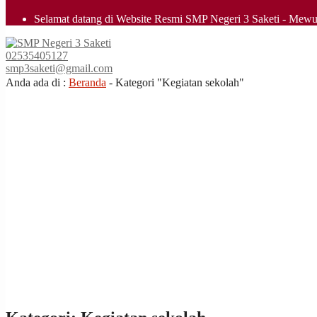
Selamat datang di Website Resmi SMP Negeri 3 Saketi - Mewu
smpn3saketi
02535405127
smp3saketi@gmail.com
all
Anda ada di :
Beranda
-
Kategori "Kegiatan sekolah"
the
other
usual
indications
of
a
perpetual
calendar
replica
watches
are
surely
present:
date,
day
of
the
week,