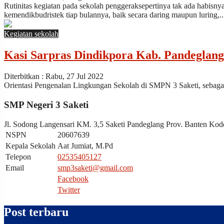
the
Rutinitas kegiatan pada sekolah penggeraksepertinya tak ada habisn
sapphire
kemendikbudristek tiap bulannya, baik secara daring maupun luring,..
case
back.
Kegiatan sekolah
Kasi Sarpras Dindikpora Kab. Pandeglan
Diterbitkan : Rabu, 27 Jul 2022
Orientasi Pengenalan Lingkungan Sekolah di SMPN 3 Saketi, sebagai
SMP Negeri 3 Saketi
Jl. Sodong Langensari KM. 3,5 Saketi Pandeglang Prov. Banten Ko
NSPN
20607639
Kepala Sekolah
Aat Jumiat, M.Pd
Telepon
02535405127
Email
smp3saketi@gmail.com
Facebook
Twitter
Post terbaru