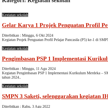
Kategori:
Kegiatan sekolah
month
and
leap
Kegiatan sekolah
year,
including
the
Gelar Karya 1 Projek Penguatan Profil Pe
astronomical
moon
Diterbitkan : Minggu, 6 Okt 2024
phases
Kegiatan Projek Penguatan Profil Pelajar Pancasila (P5) ke-1 di SM
replica
rolex
Kegiatan sekolah
submariner
.
the
Pengimbasan PSP 1 Implementasi Kuriku
exceptional
finish
of
Diterbitkan : Minggu, 11 Agu 2024
this
Kegiatan Pengimbasan PSP 1 Implementasi Kurikulum Merdeka – SMP
4.31
tahun 2024..
mm
thick
Kegiatan sekolah
movement
can
SMPN 3 Saketi, selenggarakan kegiatan 
be
observed
through
Diterbitkan : Rabu, 3 Agu 2022