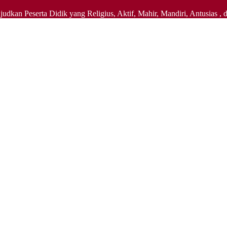
judkan Peserta Didik yang Religius, Aktif, Mahir, Mandiri, Antusi