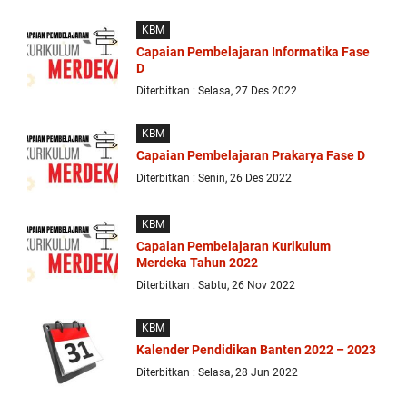
exceptional
finish
KBM
of
Capaian Pembelajaran Informatika Fase
this
D
4.31
mm
Diterbitkan : Selasa, 27 Des 2022
thick
movement
KBM
can
Capaian Pembelajaran Prakarya Fase D
be
observed
Diterbitkan : Senin, 26 Des 2022
through
the
KBM
sapphire
case
Capaian Pembelajaran Kurikulum
back.
Merdeka Tahun 2022
Diterbitkan : Sabtu, 26 Nov 2022
KBM
Kalender Pendidikan Banten 2022 – 2023
Diterbitkan : Selasa, 28 Jun 2022