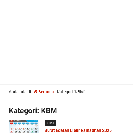
all
Anda ada di :
Beranda
-
Kategori "KBM"
the
other
usual
Kategori:
KBM
indications
of
a
KBM
perpetual
Surat Edaran Libur Ramadhan 2025
calendar