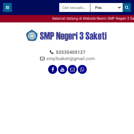
Selamat datang di Website Resmi SMP Negeri 3 Saket
smpn3saketi
02535405127
smp3saketi@gmail.com