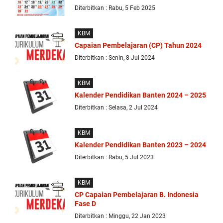
replica
Diterbitkan : Rabu, 5 Feb 2025
watches
are
KBM
surely
present:
Capaian Pembelajaran (CP) Tahun 2024
date,
Diterbitkan : Senin, 8 Jul 2024
day
of
the
KBM
week,
Kalender Pendidikan Banten 2024 – 2025
month
Diterbitkan : Selasa, 2 Jul 2024
and
leap
year,
KBM
including
Kalender Pendidikan Banten 2023 – 2024
the
Diterbitkan : Rabu, 5 Jul 2023
astronomical
moon
phases
KBM
replica
CP Capaian Pembelajaran B. Indonesia
rolex
Fase D
submariner
.
the
Diterbitkan : Minggu, 22 Jan 2023