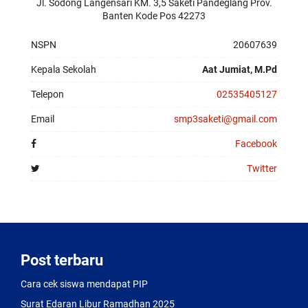
exceptional
Jl. Sodong Langensari KM. 3,5 Saketi Pandeglang Prov.
finish
Banten Kode Pos 42273
of
this
NSPN
20607639
4.31
mm
Kepala Sekolah
Aat Jumiat, M.Pd
thick
movement
Telepon
02535405127
can
Email
smp3saketi@gmail.com
be
observed
Facebook
through
the
Twitter
sapphire
case
back.
Post terbaru
Cara cek siswa mendapat PIP
Surat Edaran Libur Ramadhan 2025