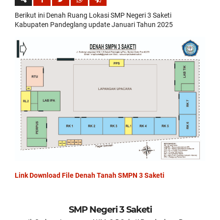
replica
Berikut ini Denah Ruang Lokasi SMP Negeri 3 Saketi
watches
Kabupaten Pandeglang update Januari Tahun 2025
are
surely
present:
date,
day
of
the
week,
month
and
leap
year,
including
the
astronomical
moon
phases
Link Download File Denah Tanah SMPN 3 Saketi
replica
rolex
submariner
.
SMP Negeri 3 Saketi
the