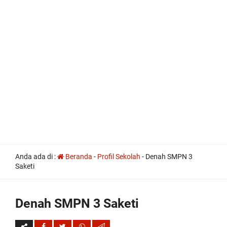
all
Anda ada di :
Beranda
-
Profil Sekolah
-
Denah SMPN 3
the
Saketi
other
usual
indications
of
Denah SMPN 3 Saketi
a
perpetual
calendar