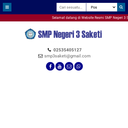
Selamat datang di Website Resmi SMP Negeri 3 Sake
smpn3saketi
02535405127
smp3saketi@gmail.com