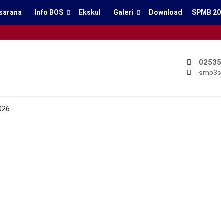
sarana
Info BOS
Ekskul
Galeri
Download
SPMB 20
02535
smp3s
026