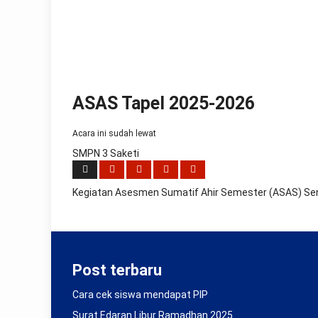
present:
date,
day
of
the
week,
month
and
ASAS Tapel 2025-2026
leap
year,
Acara ini sudah lewat
including
the
SMPN 3 Saketi
astronomical
moon
phases
Kegiatan Asesmen Sumatif Ahir Semester (ASAS) Se
replica
rolex
submariner
.
the
exceptional
Post terbaru
finish
of
Cara cek siswa mendapat PIP
this
4.31
Surat Edaran Libur Ramadhan 2025