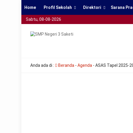
Home
Profil Sekolah
Direktori
Sarana Pra
Sabtu, 08-08-2026
smpn3saketi
all
Anda ada di :
Beranda
-
Agenda
-
ASAS Tapel 2025-2
the
other
usual
indications
of
a
perpetual
calendar
replica
watches
are
surely