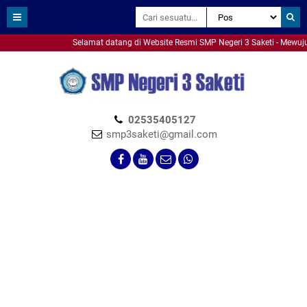
Selamat datang di Website Resmi SMP Negeri 3 Saketi - Mewujudk
smpn3saketi
02535405127
smp3saketi@gmail.com