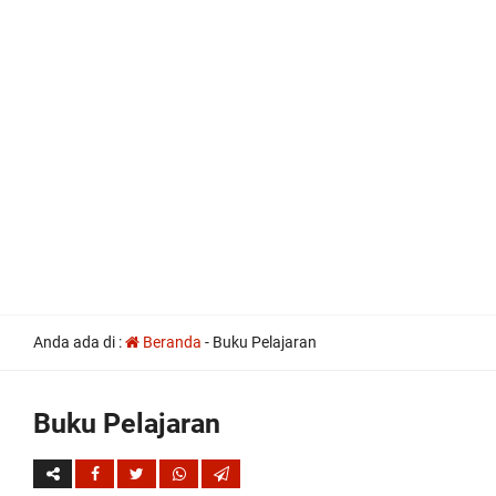
all
Anda ada di :
Beranda
-
Buku Pelajaran
the
other
usual
indications
Buku Pelajaran
of
a
perpetual
calendar