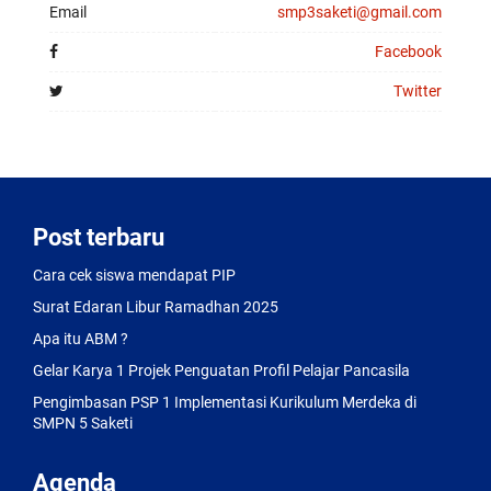
exceptional
Email
smp3saketi@gmail.com
finish
of
Facebook
this
4.31
Twitter
mm
thick
movement
can
be
observed
through
Post terbaru
the
sapphire
Cara cek siswa mendapat PIP
case
Surat Edaran Libur Ramadhan 2025
back.
Apa itu ABM ?
Gelar Karya 1 Projek Penguatan Profil Pelajar Pancasila
Pengimbasan PSP 1 Implementasi Kurikulum Merdeka di
SMPN 5 Saketi
Agenda