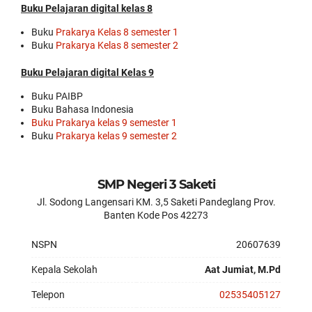
Buku Pelajaran digital kelas 8
replica
watches
Buku
Prakarya Kelas 8 semester 1
are
Buku
Prakarya Kelas 8 semester 2
surely
present:
Buku Pelajaran digital Kelas 9
date,
day
Buku PAIBP
of
Buku Bahasa Indonesia
the
Buku Prakarya kelas 9 semester 1
week,
Buku
Prakarya kelas 9 semester 2
month
and
leap
year,
SMP Negeri 3 Saketi
including
Jl. Sodong Langensari KM. 3,5 Saketi Pandeglang Prov.
the
Banten Kode Pos 42273
astronomical
moon
NSPN
20607639
phases
replica
Kepala Sekolah
Aat Jumiat, M.Pd
rolex
submariner
.
Telepon
02535405127
the