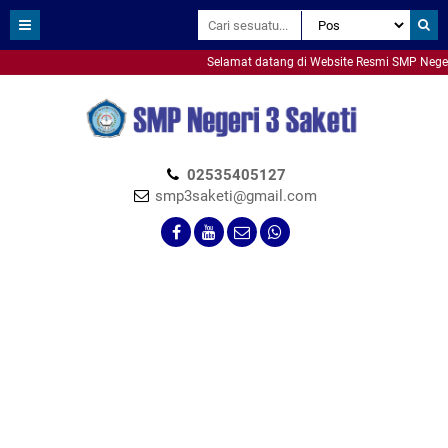
Selamat datang di Website Resmi SMP Negeri 3
smpn3saketi
02535405127
smp3saketi@gmail.com