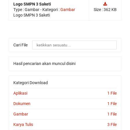
replica
Logo SMPN 3 Saketi
watches
Type :
Gambar
- Kategori :
Gambar
Size : 362 KB
are
Logo SMPN 3 Saketi
surely
present:
date,
day
of
Cari File
the
week,
month
Hasil pencarian akan muncul disini
and
leap
year,
including
Kategori Download
the
astronomical
Aplikasi
1 File
moon
phases
Dokumen
1 File
replica
Gambar
1 File
rolex
submariner
.
Karya Tulis
3 File
the