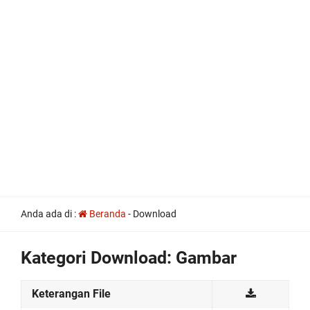
all
Anda ada di :
Beranda
-
Download
the
other
usual
Kategori Download:
Gambar
indications
of
a
Keterangan File
perpetual
calendar