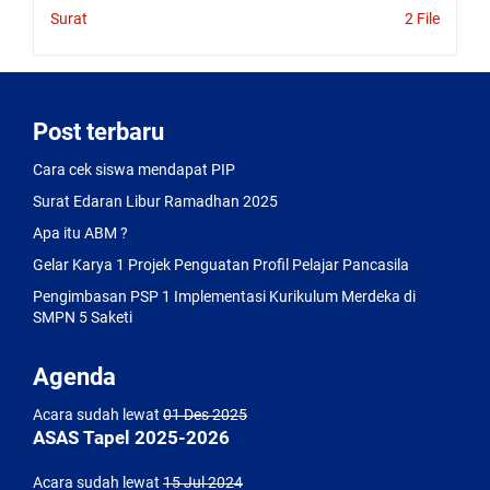
exceptional
Surat
2 File
finish
of
this
4.31
mm
Post terbaru
thick
movement
can
Cara cek siswa mendapat PIP
be
Surat Edaran Libur Ramadhan 2025
observed
through
Apa itu ABM ?
the
Gelar Karya 1 Projek Penguatan Profil Pelajar Pancasila
sapphire
case
Pengimbasan PSP 1 Implementasi Kurikulum Merdeka di
back.
SMPN 5 Saketi
Agenda
Acara sudah lewat
01 Des 2025
ASAS Tapel 2025-2026
Acara sudah lewat
15 Jul 2024