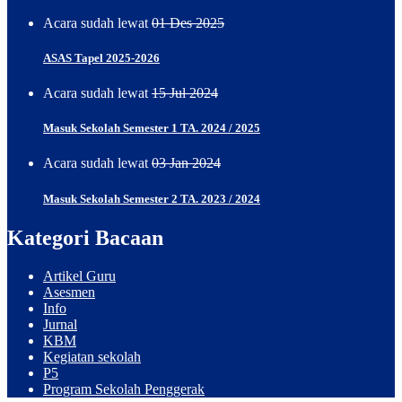
be
Acara sudah lewat
01 Des 2025
observed
through
ASAS Tapel 2025-2026
the
sapphire
case
Acara sudah lewat
15 Jul 2024
back.
Masuk Sekolah Semester 1 TA. 2024 / 2025
Acara sudah lewat
03 Jan 2024
Masuk Sekolah Semester 2 TA. 2023 / 2024
Kategori Bacaan
Artikel Guru
Asesmen
Info
Jurnal
KBM
Kegiatan sekolah
P5
Program Sekolah Penggerak