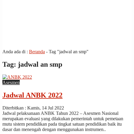
all
Anda ada di :
Beranda
-
Tag "jadwal an smp"
the
other
Tag:
jadwal an smp
usual
indications
of
Asesmen
a
perpetual
Jadwal ANBK 2022
calendar
replica
watches
Diterbitkan : Kamis, 14 Jul 2022
are
Jadwal pelaksanaan ANBK Tahun 2022 – Asesmen Nasional
surely
merupakan evaluasi yang dilakukan pemerintah untuk pemetaan
present:
mutu sistem pendidikan pada tingkat satuan pendidikan baik itu
date,
dasar dan menengah dengan menggunakan instrumen..
day