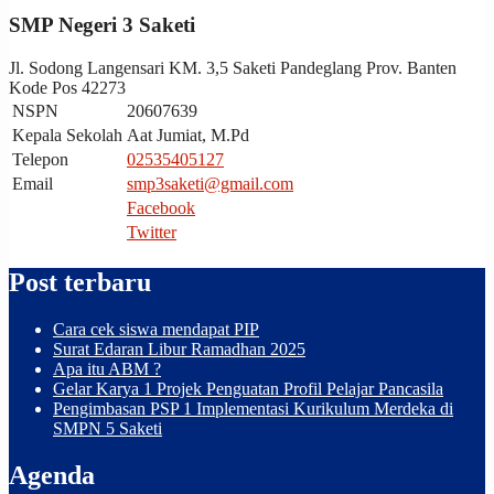
of
SMP Negeri 3 Saketi
the
week,
Jl. Sodong Langensari KM. 3,5 Saketi Pandeglang Prov. Banten
month
Kode Pos 42273
and
leap
NSPN
20607639
year,
Kepala Sekolah
Aat Jumiat, M.Pd
including
Telepon
02535405127
the
Email
smp3saketi@gmail.com
astronomical
Facebook
moon
phases
Twitter
replica
rolex
Post terbaru
submariner
.
the
Cara cek siswa mendapat PIP
exceptional
Surat Edaran Libur Ramadhan 2025
finish
Apa itu ABM ?
of
Gelar Karya 1 Projek Penguatan Profil Pelajar Pancasila
this
Pengimbasan PSP 1 Implementasi Kurikulum Merdeka di
4.31
SMPN 5 Saketi
mm
thick
movement
Agenda
can