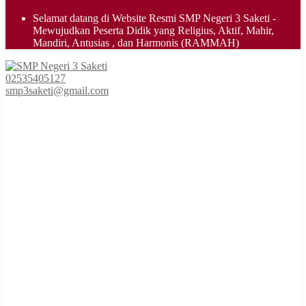
Selamat datang di Website Resmi SMP Negeri 3 Saketi -
Mewujudkan Peserta Didik yang Religius, Aktif, Mahir,
Mandiri, Antusias , dan Harmonis (RAMMAH)
smpn3saketi
02535405127
smp3saketi@gmail.com