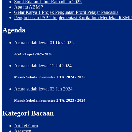
phases
Surat Edaran Libur Ramadhan 2025
replica
Apa itu ABM ?
rolex
Gelar Karya 1 Projek Penguatan Profil Pelajar Pancasila
submariner
.
Pengimbasan PSP 1 Implementasi Kurikulum Merdeka di SMP
the
exceptional
Agenda
finish
of
Acara sudah lewat
01 Des 2025
this
4.31
mm
ASAS Tapel 2025-2026
thick
movement
Acara sudah lewat
15 Jul 2024
can
be
Masuk Sekolah Semester 1 TA. 2024 / 2025
observed
through
Acara sudah lewat
03 Jan 2024
the
sapphire
Masuk Sekolah Semester 2 TA. 2023 / 2024
case
back.
Kategori Bacaan
Artikel Guru
Asesmen