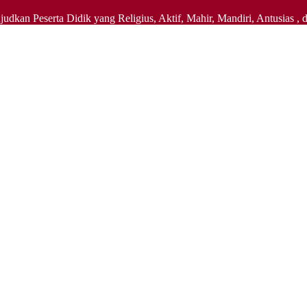
judkan Peserta Didik yang Religius, Aktif, Mahir, Mandiri, Antusi