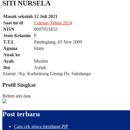
other
SITI NURSELA
usual
indications
Masuk sekolah
12 Juli 2021
of
a
Saat ini di
Lulusan Tahun 2024
perpetual
NISN
0097953452
calendar
Jenis Kelamin
P
replica
T.T.L
Pandeglang, 05 Nov 2009
watches
are
Agama
Islam
surely
Anak ke
present:
Ayah
Muslim
date,
Ibu
Asriah
day
Alamat : Kp. Kadusirung Girang Ds. Sukalangu
of
the
Profil Singkat
week,
month
and
Belum ada data
leap
year,
including
Post terbaru
the
astronomical
moon
Cara cek siswa mendapat PIP