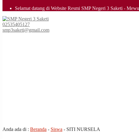
Selamat datang di Website Resmi SMP Negeri 3 Saketi - Mewu
smpn3saketi
02535405127
smp3saketi@gmail.com
all
Anda ada di :
Beranda
-
Siswa
-
SITI NURSELA
the