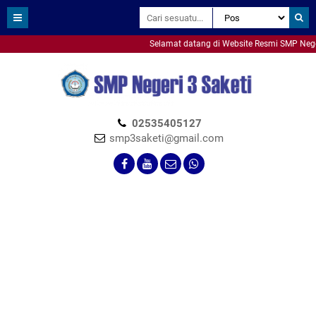
Selamat datang di Website Resmi SMP Negeri 
smpn3saketi
02535405127
smp3saketi@gmail.com