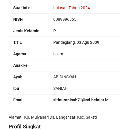
replica
Saat ini di
Lulusan Tahun 2024
watches
are
NISN
0089996865
surely
present:
Jenis Kelamin
P
date,
day
of
T.T.L
Pandeglang, 03 Agu 2009
the
week,
Agama
Islam
month
and
Anak ke
leap
year,
Ayah
ABIDINSYAH
including
the
Ibu
SANIAH
astronomical
moon
Email
sitinuranisah71@sd.belajar.id
phases
replica
rolex
Alamat : Kp. Mulyasari Ds. Langensari Kec. Saketi
submariner
.
the
Profil Singkat