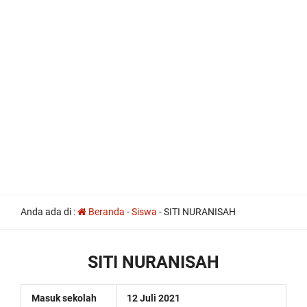
all
Anda ada di :
Beranda
-
Siswa
-
SITI NURANISAH
the
other
usual
indications
SITI NURANISAH
of
a
perpetual
Masuk sekolah
12 Juli 2021
calendar