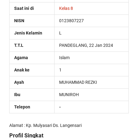
replica
Saat ini di
Kelas 8
watches
are
NISN
0123807227
surely
present:
Jenis Kelamin
L
date,
day
of
T.T.L
PANDEGLANG, 22 Jan 2024
the
week,
Agama
Islam
month
and
Anak ke
1
leap
year,
Ayah
MUHAMMAD REZKI
including
the
Ibu
MUNIROH
astronomical
moon
Telepon
-
phases
replica
rolex
Alamat : Kp. Mulyasari Ds. Langensari
submariner
.
the
Profil Singkat