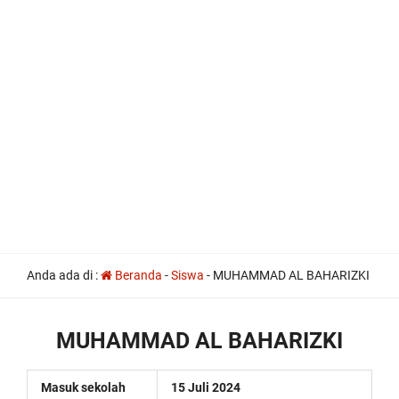
all
Anda ada di :
Beranda
-
Siswa
-
MUHAMMAD AL BAHARIZKI
the
other
usual
indications
MUHAMMAD AL BAHARIZKI
of
a
perpetual
Masuk sekolah
15 Juli 2024
calendar