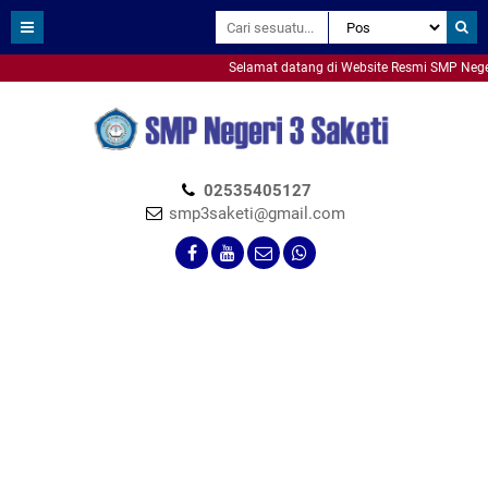
Selamat datang di Website Resmi SMP Negeri 3
smpn3saketi
02535405127
smp3saketi@gmail.com