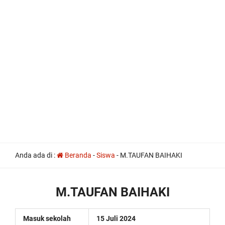
all
Anda ada di :
Beranda
-
Siswa
-
M.TAUFAN BAIHAKI
the
other
usual
indications
M.TAUFAN BAIHAKI
of
a
perpetual
Masuk sekolah
15 Juli 2024
calendar