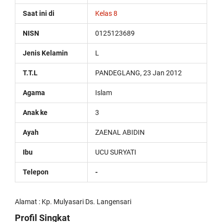
replica
Saat ini di
Kelas 8
watches
are
NISN
0125123689
surely
present:
Jenis Kelamin
L
date,
day
of
T.T.L
PANDEGLANG, 23 Jan 2012
the
week,
Agama
Islam
month
and
Anak ke
3
leap
year,
Ayah
ZAENAL ABIDIN
including
the
Ibu
UCU SURYATI
astronomical
moon
Telepon
-
phases
replica
rolex
Alamat : Kp. Mulyasari Ds. Langensari
submariner
.
the
Profil Singkat