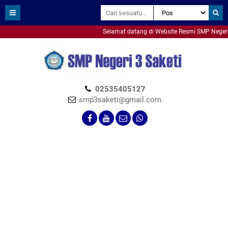
Selamat datang di Website Resmi SMP Negeri 3 
smpn3saketi
02535405127
smp3saketi@gmail.com