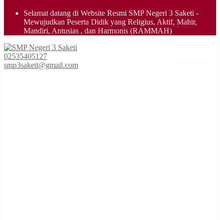
Selamat datang di Website Resmi SMP Negeri 3 Saketi -
Mewujudkan Peserta Didik yang Religius, Aktif, Mahir,
Mandiri, Antusias , dan Harmonis (RAMMAH)
smpn3saketi
02535405127
smp3saketi@gmail.com