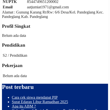
NUPTK
8544749651200002
of
Email
aatjumiat1971@gmail.com
the
week,
Alamat : Gunung Karang Rt/Rw: 6/6 Desa/Kel. Pandeglang Kec.
month
Pandeglang Kab. Pandeglang
and
leap
Profil Singkat
year,
including
Belum ada data
the
astronomical
Pendidikan
moon
phases
S2 / Pendidikan
replica
rolex
submariner
.
Pekerjaan
the
exceptional
Belum ada data
finish
of
Post terbaru
this
4.31
mm
Cara cek siswa mendapat PIP
thick
Surat Edaran Libur Ramadhan 2025
movement
Apa itu ABM ?
can