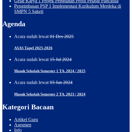
Gelar Karya 1 Projek Penguatan Profil Pelajar Pancasila
be
Pengimbasan PSP 1 Implementasi Kurikulum Merdeka di
observed
SMPN 5 Saketi
through
the
Agenda
sapphire
case
back.
Acara sudah lewat
01 Des 2025
ASAS Tapel 2025-2026
Acara sudah lewat
15 Jul 2024
Masuk Sekolah Semester 1 TA. 2024 / 2025
Acara sudah lewat
03 Jan 2024
Masuk Sekolah Semester 2 TA. 2023 / 2024
Kategori Bacaan
Artikel Guru
Asesmen
Info