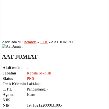
all
Anda ada di :
Beranda
-
GTK
-
AAT JUMIAT
the
other
usual
AAT JUMIAT
indications
of
Aktif mulai
-
a
perpetual
Jabatan
Kepala Sekolah
calendar
Status
PNS
replica
Jenis Kelamin
Laki-laki
watches
T.T.L
Pandeglang, -
are
surely
Agama
Islam
present:
NIK
date,
NIP
197102122000031005
day