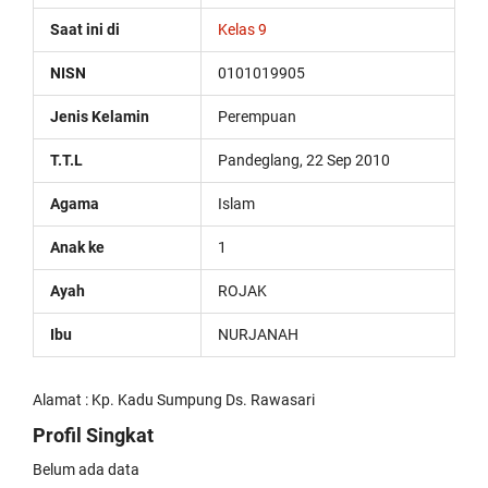
replica
Saat ini di
Kelas 9
watches
are
NISN
0101019905
surely
present:
Jenis Kelamin
Perempuan
date,
day
of
T.T.L
Pandeglang, 22 Sep 2010
the
week,
Agama
Islam
month
and
Anak ke
1
leap
year,
Ayah
ROJAK
including
the
Ibu
NURJANAH
astronomical
moon
phases
Alamat : Kp. Kadu Sumpung Ds. Rawasari
replica
rolex
Profil Singkat
submariner
.
Belum ada data
the