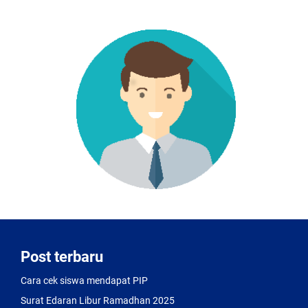
exceptional
finish
of
this
4.31
mm
thick
movement
can
be
observed
through
the
sapphire
case
back.
Post terbaru
Cara cek siswa mendapat PIP
Surat Edaran Libur Ramadhan 2025