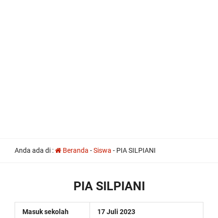
all
Anda ada di :
Beranda
-
Siswa
-
PIA SILPIANI
the
other
usual
indications
PIA SILPIANI
of
a
perpetual
Masuk sekolah
17 Juli 2023
calendar