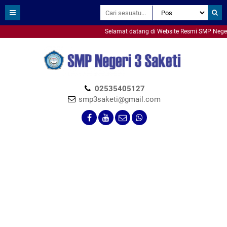
Selamat datang di Website Resmi SMP Negeri 3
smpn3saketi
02535405127
smp3saketi@gmail.com