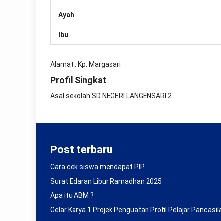
leap
year,
Ayah
including
the
Ibu
astronomical
moon
phases
Alamat : Kp. Margasari
replica
rolex
Profil Singkat
submariner
.
Asal sekolah SD NEGERI LANGENSARI 2
the
exceptional
finish
of
this
4.31
Post terbaru
mm
thick
Cara cek siswa mendapat PIP
movement
can
Surat Edaran Libur Ramadhan 2025
be
Apa itu ABM ?
observed
through
Gelar Karya 1 Projek Penguatan Profil Pelajar Pancasil
the