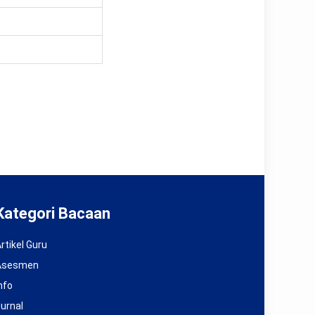
Kategori Bacaan
rtikel Guru
Asesmen
nfo
urnal