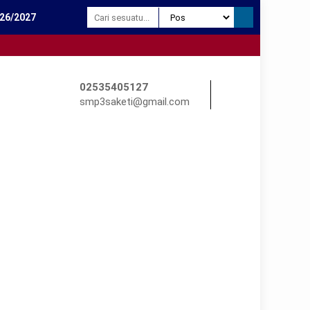
26/2027
Selamat da
02535405127
smp3saketi@gmail.com