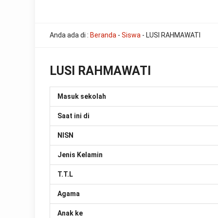
all
Anda ada di :
Beranda
-
Siswa
-
LUSI RAHMAWATI
the
other
usual
indications
LUSI RAHMAWATI
of
a
perpetual
Masuk sekolah
calendar
replica
Saat ini di
watches
are
NISN
surely
present:
Jenis Kelamin
date,
day
of
T.T.L
the
week,
Agama
month
and
Anak ke