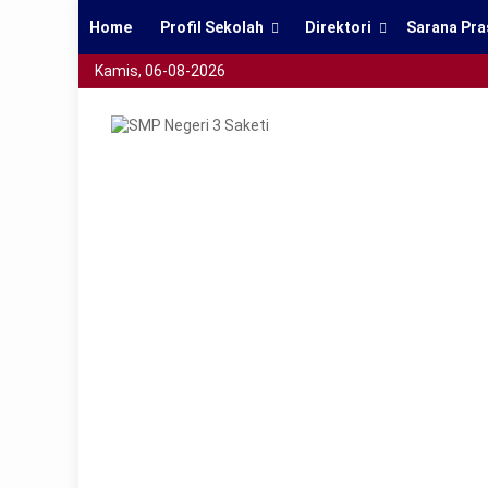
Home
Profil Sekolah
Direktori
Sarana Pra
Kamis, 06-08-2026
smpn3saketi