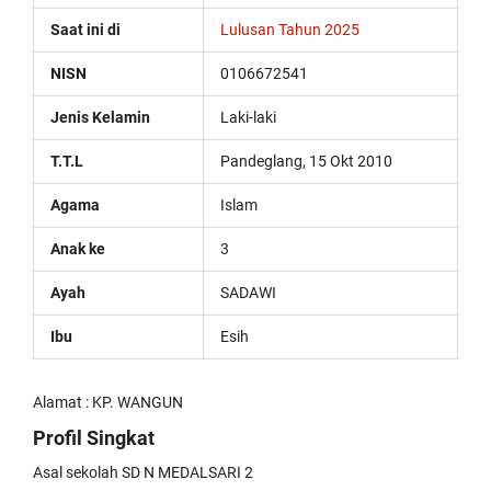
replica
Saat ini di
Lulusan Tahun 2025
watches
are
NISN
0106672541
surely
present:
Jenis Kelamin
Laki-laki
date,
day
of
T.T.L
Pandeglang, 15 Okt 2010
the
week,
Agama
Islam
month
and
Anak ke
3
leap
year,
Ayah
SADAWI
including
the
Ibu
Esih
astronomical
moon
phases
Alamat : KP. WANGUN
replica
rolex
Profil Singkat
submariner
.
Asal sekolah SD N MEDALSARI 2
the