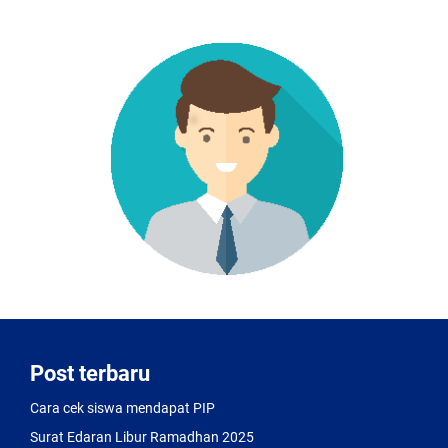
exceptional
finish
of
this
4.31
mm
thick
movement
can
be
observed
through
the
sapphire
case
back.
Post terbaru
Cara cek siswa mendapat PIP
Surat Edaran Libur Ramadhan 2025