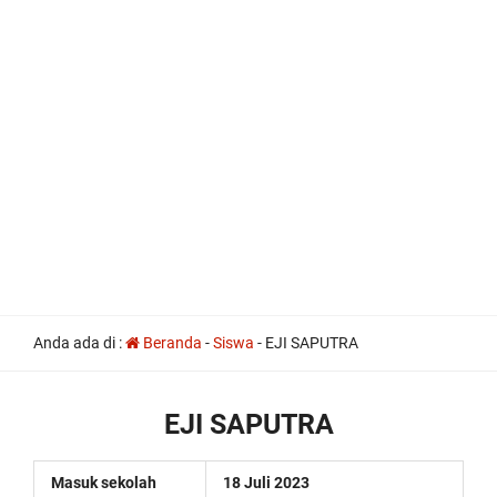
all
Anda ada di :
Beranda
-
Siswa
-
EJI SAPUTRA
the
other
usual
indications
EJI SAPUTRA
of
a
perpetual
Masuk sekolah
18 Juli 2023
calendar