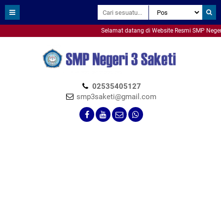
Selamat datang di Website Resmi SMP Negeri 3
smpn3saketi
02535405127
smp3saketi@gmail.com