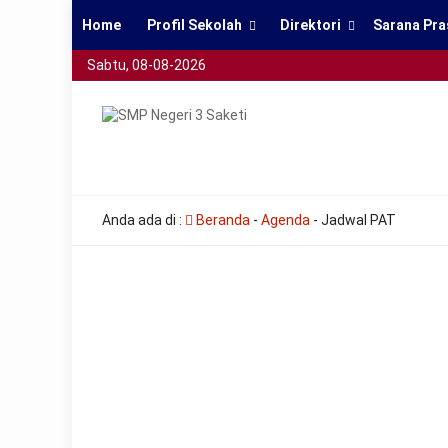
Home
Profil Sekolah
Direktori
Sarana Pra
Sabtu, 08-08-2026
smpn3saketi
all
Anda ada di :
Beranda
-
Agenda
-
Jadwal PAT
the
other
usual
indications
of
a
perpetual
calendar
replica
watches
are
surely