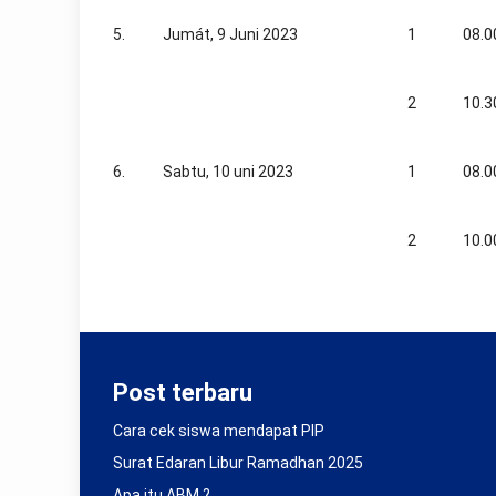
5.
Jumát, 9 Juni 2023
1
08.0
2
10.3
6.
Sabtu, 10 uni 2023
1
08.0
2
10.0
Post terbaru
Cara cek siswa mendapat PIP
Surat Edaran Libur Ramadhan 2025
Apa itu ABM ?