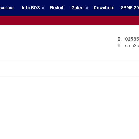
sarana
Info BOS
Ekskul
Galeri
Download
SPMB 20
02535
smp3s