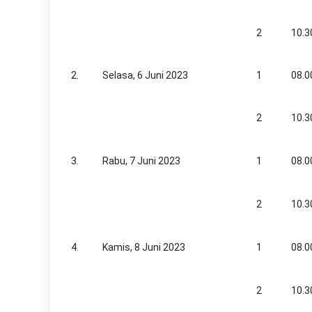
mm
thick
movement
2
10.3
can
be
observed
2.
Selasa, 6 Juni 2023
1
08.0
through
the
sapphire
2
10.3
case
back.
3.
Rabu, 7 Juni 2023
1
08.0
2
10.3
4.
Kamis, 8 Juni 2023
1
08.0
2
10.3