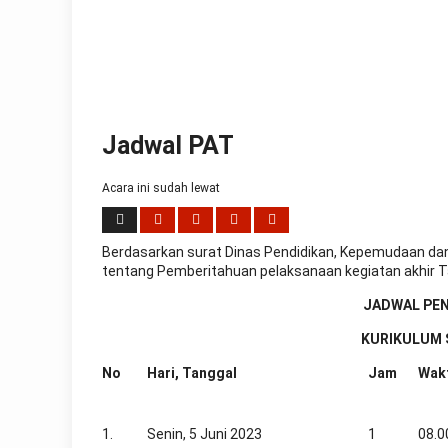
present:
date,
day
of
the
week,
month
and
Jadwal PAT
leap
year,
Acara ini sudah lewat
including
the
astronomical
moon
Berdasarkan surat Dinas Pendidikan, Kepemudaan dan
phases
tentang Pemberitahuan pelaksanaan kegiatan akhir T
replica
rolex
JADWAL PEN
submariner
.
KURIKULUM 
the
exceptional
No
Hari, Tanggal
Jam
Wak
finish
of
this
1.
Senin, 5 Juni 2023
1
08.0
4.31